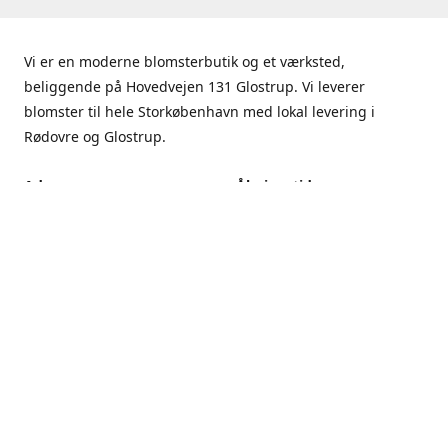
Vi er en moderne blomsterbutik og et værksted,
beliggende på Hovedvejen 131 Glostrup. Vi leverer
blomster til hele Storkøbenhavn med lokal levering i
Rødovre og Glostrup.
Adresse
Åbningstider
Hovedvejen 131, 2600
Mandag - Fredag
Glostrup
9.00 - 17.00
Få rutevejledning
Lørdag
9.00 - 13.00
Søndag
Lukket