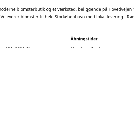
moderne blomsterbutik og et værksted, beliggende på Hovedvejen 
 Vi leverer blomster til hele Storkøbenhavn med lokal levering i Rø
.
Åbningstider
en 131, 2600 Glostrup
Mandag - Fredag
9.00 - 17.00
vejledning
Lørdag
9.00 - 13.00
Søndag
Lukket
Kontakt os