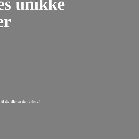
es unikke
er
til dig eller en du
holder af