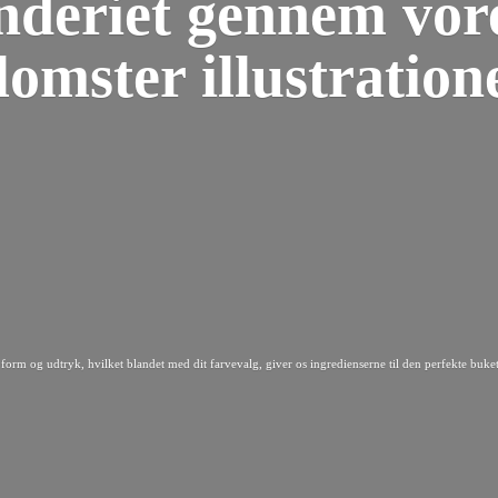
nderiet gennem vor
lomster illustration
form og udtryk, hvilket blandet med dit farvevalg, giver os ingredienserne til den perfekte buket 