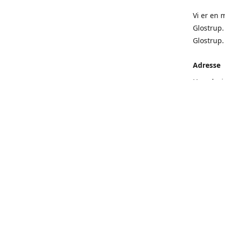
Vi er en 
Glostrup.
Glostrup
Adresse
Hovedvej
Få rute