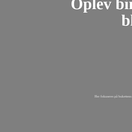
Oplev bi
b
Her fokuseres på bukettens 