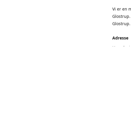
Vi er en 
Glostrup.
Glostrup
Adresse
Hovedvej
Få rute