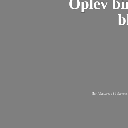
Oplev bi
b
Her fokuseres på bukettens 