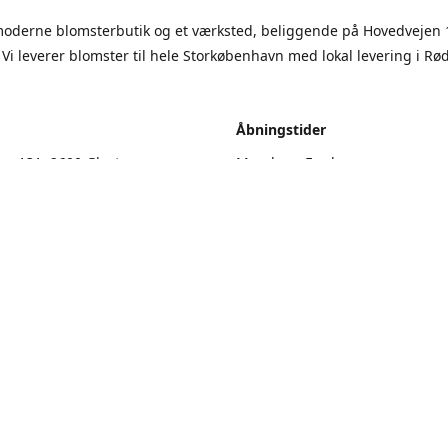
moderne blomsterbutik og et værksted, beliggende på Hovedvejen 
 Vi leverer blomster til hele Storkøbenhavn med lokal levering i Rø
.
Åbningstider
en 131, 2600 Glostrup
Mandag - Fredag
9.00 - 17.00
vejledning
Lørdag
9.00 - 13.00
Søndag
Lukket
Kontakt os