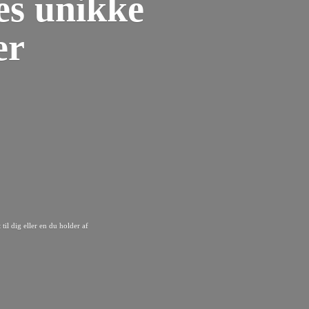
es unikke
er
til dig eller en du
holder af