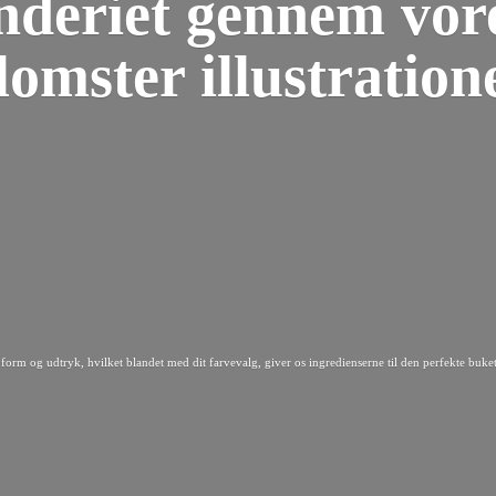
nderiet gennem vor
lomster illustration
form og udtryk, hvilket blandet med dit farvevalg, giver os ingredienserne til den perfekte buket 