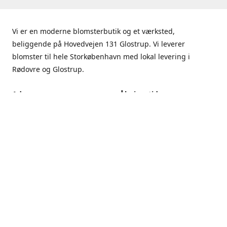
Vi er en moderne blomsterbutik og et værksted,
beliggende på Hovedvejen 131 Glostrup. Vi leverer
blomster til hele Storkøbenhavn med lokal levering i
Rødovre og Glostrup.
Adresse
Åbningstider
Hovedvejen 131, 2600
Mandag - Fredag
Glostrup
9.00 - 17.00
Få rutevejledning
Lørdag
9.00 - 13.00
Søndag
Lukket