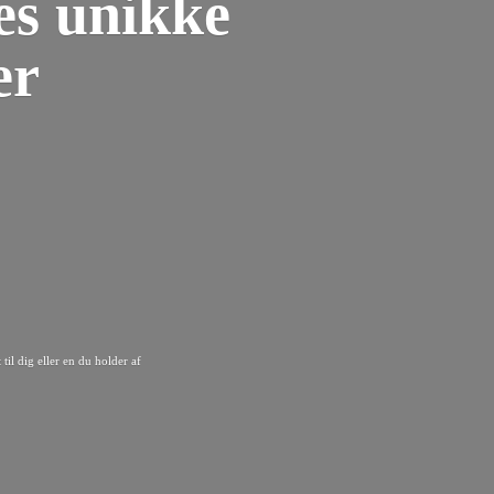
es unikke
er
til dig eller en du
holder af