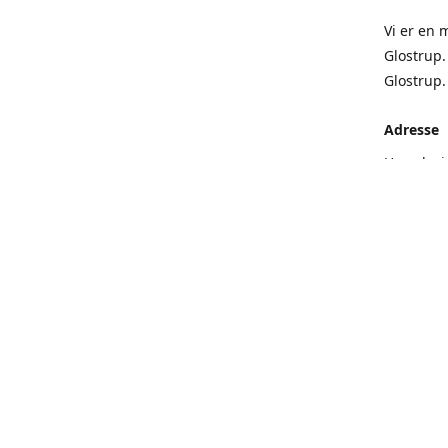
Vi er en 
Glostrup.
Glostrup
Adresse
Hovedvej
Få rute