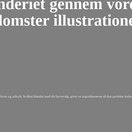
nderiet gennem vor
lomster illustration
form og udtryk, hvilket blandet med dit farvevalg, giver os ingredienserne til den perfekte buket 