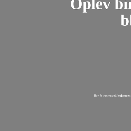
Oplev bi
b
Her fokuseres på bukettens 