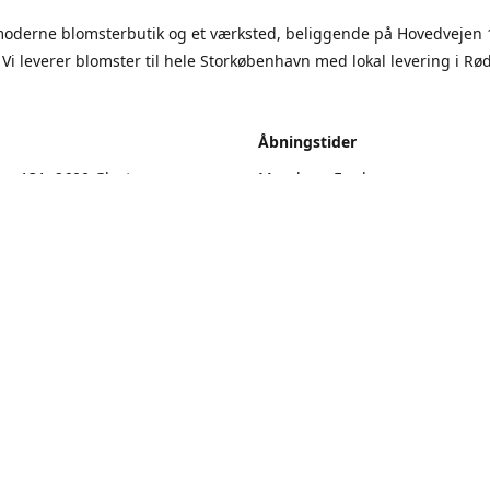
moderne blomsterbutik og et værksted, beliggende på Hovedvejen 
 Vi leverer blomster til hele Storkøbenhavn med lokal levering i Rø
.
Åbningstider
en 131, 2600 Glostrup
Mandag - Fredag
9.00 - 17.00
vejledning
Lørdag
9.00 - 13.00
Søndag
Lukket
Kontakt os