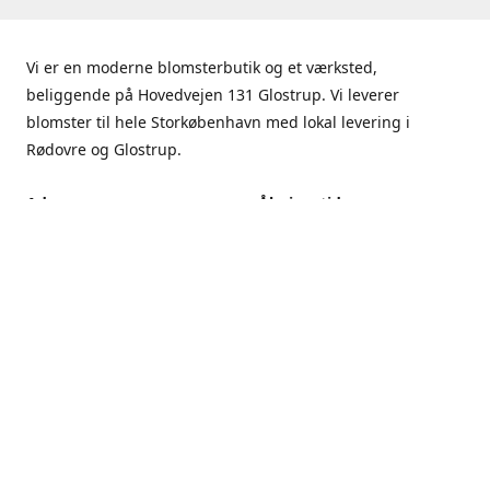
Vi er en moderne blomsterbutik og et værksted,
beliggende på Hovedvejen 131 Glostrup. Vi leverer
blomster til hele Storkøbenhavn med lokal levering i
Rødovre og Glostrup.
Adresse
Åbningstider
Hovedvejen 131, 2600
Mandag - Fredag
Glostrup
9.00 - 17.00
Få rutevejledning
Lørdag
9.00 - 13.00
Søndag
Lukket