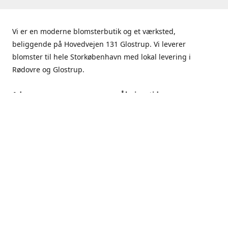
Vi er en moderne blomsterbutik og et værksted,
beliggende på Hovedvejen 131 Glostrup. Vi leverer
blomster til hele Storkøbenhavn med lokal levering i
Rødovre og Glostrup.
Adresse
Åbningstider
Hovedvejen 131, 2600
Mandag - Fredag
Glostrup
9.00 - 17.00
Få rutevejledning
Lørdag
9.00 - 13.00
Søndag
Lukket