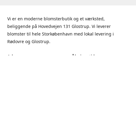
Vi er en moderne blomsterbutik og et værksted,
beliggende på Hovedvejen 131 Glostrup. Vi leverer
blomster til hele Storkøbenhavn med lokal levering i
Rødovre og Glostrup.
Adresse
Åbningstider
Hovedvejen 131, 2600
Mandag - Fredag
Glostrup
9.00 - 17.00
Få rutevejledning
Lørdag
9.00 - 13.00
Søndag
Lukket